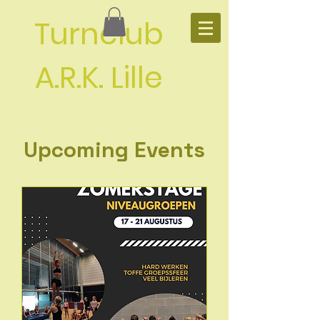
Turnclub
A.R.K. Lille
Upcoming Events