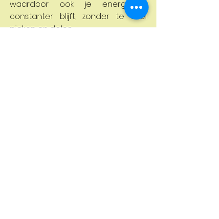
waardoor ook je energiepeil
constanter blijft, zonder te veel
pieken en dalen.
O:
Ook in het weekend. Een gezond
voedingspatroon is meer dan
enkel en alleen aandacht
spenderen aan gezonde voeding
vlak voor, tijdens en na een training.
Ook in het weekend en tijdens
vakanties is een gezond evenwicht
belangrijk. Het gaat over het
ontwikkelen van een gezonde
leefstijl die je dag in dag uit
probeert na te streven.
D:
Drinken, drinken, drinken! En dan
gaat het hier wel degelijk over