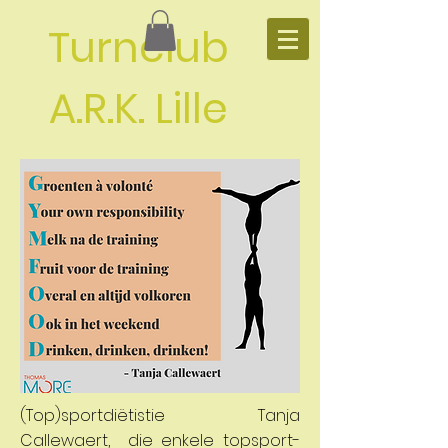
Turnclub
A.R.K. Lille
(Top)sportdiëtistie Tanja
Callewaert, die enkele topsport-