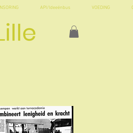
NSORING
API/Ideeënbus
VOEDING
ille